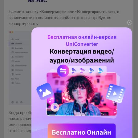
Нажмите кнопку «
» или «
, в
Конвертация
Конвертировать все»
зависимости от количества файлов, которые требуется
конвертировать.
Когда преобразование MP4 в MKV завершится, вы можете
нажать значок «
» в нижней части основного интерфейса
Вывод
или переключиться на вкладку «
», чтобы найти
Завершенные
готовые видеофайлы в формате .mkv.