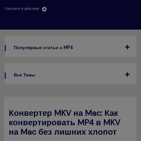
search
Пользователи Фильмов
Технические
Смотреть в действии
Полный список поддерживаемых форматов,
Характеристики
устройств и графических процессоров.
НАЙДИТЕ БОЛЬШЕ РЕШЕНИЙ
Что Нового
Последние новости и обновления UniConverter.
Популярные статьи о MP4
Все Темы
Конвертер MKV на Mac: Как
конвертировать MP4 в MKV
на Mac без лишних хлопот