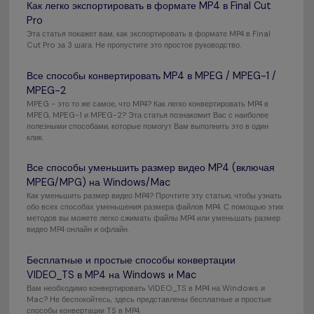
Как легко экспортировать в формате MP4 в Final Cut
Pro
Эта статья покажет вам, как экспортировать в формате MP4 в Final
Cut Pro за 3 шага. Не пропустите это простое руководство.
Все способы конвертировать MP4 в MPEG / MPEG-1 /
MPEG-2
MPEG - это то же самое, что MP4? Как легко конвертировать MP4 в
MPEG, MPEG-1 и MPEG-2? Эта статья познакомит Вас с наиболее
полезными способами, которые помогут Вам выполнить это в один
клик.
Все способы уменьшить размер видео MP4 (включая
MPEG/MPG) на Windows/Mac
Как уменьшить размер видео MP4? Прочтите эту статью, чтобы узнать
обо всех способах уменьшения размера файлов MP4. С помощью этих
методов вы можете легко сжимать файлы MP4 или уменьшать размер
видео MP4 онлайн и офлайн.
Бесплатные и простые способы конвертации
VIDEO_TS в MP4 на Windows и Mac
Вам необходимо конвертировать VIDEO_TS в MP4 на Windows и
Mac? Не беспокойтесь, здесь представлены бесплатные и простые
способы конвертации TS в MP4.