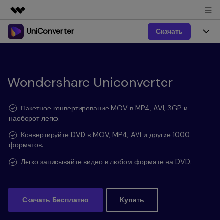
UniConverter
Скачать
Рекомендуемые продукты
Цифровая креативность AIGC
Продукты
Бизнес
Управление данными
Обзор
Windows
Wondershare Uniconverter
Функции
О нас
Решения
UniConverter для Windows
Видео/Аудио
Руководство
Новости
Пакетное конвертирование MOV в MP4, AVI, 3GP и
наоборот легко.
Mac
AI функции
Блог
Покупка
Конвертируйте DVD в MOV, MP4, AVI и другие 1000
форматов.
UniConverter для Mac
Больше инструментов
Пользователи DVD
Поддержка
Поддержка
Легко записывайте видео в любом формате на DVD.
Пользователи Социальных Сетей
Посмотрите видеоурок и узнайте, как использовать
Видеоуроки
UniConverter.
Sign In
КУПИТЬ
КУПИТЬ
Креативный Дизайн
Скачать Бесплатно
Купить
Контактная
Вся информация, необходимая для использования
Поддержка
Фотография
UniConverter.