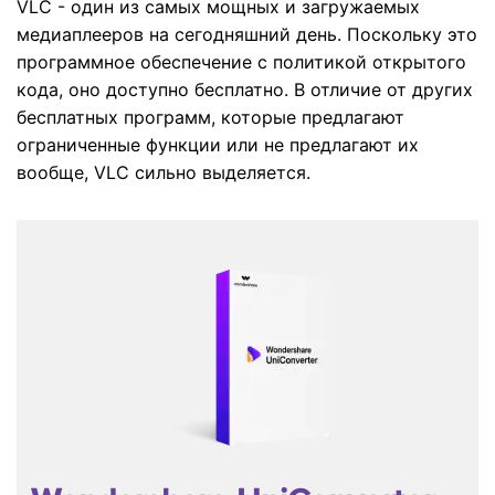
VLC - один из самых мощных и загружаемых
search
Пользователи Фильмов
Технические
медиаплееров на сегодняшний день. Поскольку это
Полный список поддерживаемых форматов,
Характеристики
устройств и графических процессоров.
программное обеспечение с политикой открытого
НАЙДИТЕ БОЛЬШЕ РЕШЕНИЙ
кода, оно доступно бесплатно. В отличие от других
Что Нового
Последние новости и обновления UniConverter.
бесплатных программ, которые предлагают
ограниченные функции или не предлагают их
вообще, VLC сильно выделяется.