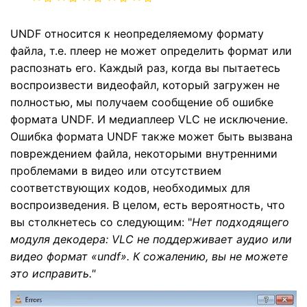
search
Пользователи Фильмов
Технические
Полный список поддерживаемых форматов,
Характеристики
UNDF относится к неопределяемому формату
устройств и графических процессоров.
файла, т.е. плеер не может определить формат или
НАЙДИТЕ БОЛЬШЕ РЕШЕНИЙ
Что Нового
Последние новости и обновления UniConverter.
распознать его. Каждый раз, когда вы пытаетесь
воспроизвести видеофайл, который загружен не
полностью, мы получаем сообщение об ошибке
формата UNDF. И медиаплеер VLC не исключение.
Ошибка формата UNDF также может быть вызвана
повреждением файла, некоторыми внутренними
проблемами в видео или отсутствием
соответствующих кодов, необходимых для
воспроизведения. В целом, есть вероятность, что
вы столкнетесь со следующим: "
Нет подходящего
модуля декодера: VLC не поддерживает аудио или
видео формат «undf». К сожалению, вы не можете
это исправить."