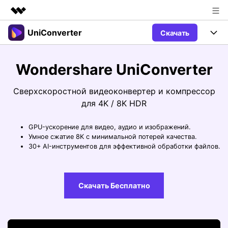
UniConverter
Скачать
Рекомендуемые продукты
Цифровая креативность AIGC
Продукты
Бизнес
Wondershare UniConverter
Управление данными
Обзор
Windows
Функции
О нас
Сверхскоростной видеоконвертер и компрессор
Решения
для 4K / 8K HDR
UniConverter для Windows
Видео/Аудио
Руководство
Новости
GPU-ускорение для видео, аудио и изображений.
Mac
AI функции
Блог
Покупка
Умное сжатие 8K с минимальной потерей качества.
30+ AI-инструментов для эффективной обработки файлов.
UniConverter для Mac
Больше инструментов
Пользователи DVD
Поддержка
Поддержка
Пользователи Социальных Сетей
Посмотрите видеоурок и узнайте, как использовать
Видеоуроки
Скачать Бесплатно
UniConverter.
Sign In
КУПИТЬ
Креативный Дизайн
Контактная
Вся информация, необходимая для
Поддержка
Фотография
использования UniConverter.