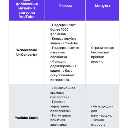
добавления
Плюсы
Минусы
музыки в
видео на
YouTube
· Поддерживает
более 1000
форматов.
· Конвертируйте
видео на YouTube.
·
· Поддерживается
Ограниченная
Wondershare
пакетная
бесплатная
UniConverter
обработка.
пробная
· Функции
версия.
редактирования
видео на базе
искусственного
интеллекта.
· Лицензионная
звуковая
библиотека.
· Простое
управление
· Не подходит
плейлистами.
для
· Интуитивно
начинающих.
YouTube Studio
понятная
· Низкая
аналитика
скорость