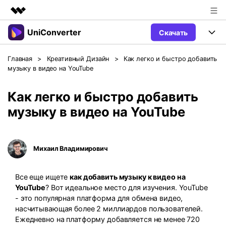
UniConverter
Скачать
Рекомендуемые продукты
Цифровая креативность AIGC
Продукты
Бизнес
Главная
>
Креативный Дизайн
>
Как легко и быстро добавить
Управление данными
музыку в видео на YouTube
Обзор
Windows
Функции
О нас
Решения
Как легко и быстро добавить
UniConverter для Windows
Видео/Аудио
Руководство
Новости
музыку в видео на YouTube
Mac
AI функции
Блог
Покупка
Михаил Владимирович
UniConverter для Mac
Больше инструментов
Пользователи DVD
Поддержка
Поддержка
Все еще ищете
как добавить музыку к видео на
Пользователи Социальных Сетей
Посмотрите видеоурок и узнайте, как использовать
Видеоуроки
YouTube
? Вот идеальное место для изучения. YouTube
UniConverter.
Sign In
КУПИТЬ
- это популярная платформа для обмена видео,
Креативный Дизайн
насчитывающая более 2 миллиардов пользователей.
Контактная
Вся информация, необходимая для
Поддержка
Фотография
Ежедневно на платформу добавляется не менее 720
использования UniConverter.