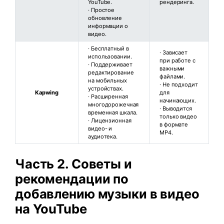
YouTube.
рендеринга.
· Простое
обновление
информации о
видео.
· Бесплатный в
· Зависает
использовании.
при работе с
· Поддерживает
важными
редактирование
файлами.
на мобильных
· Не подходит
устройствах.
Kapwing
для
· Расширенная
начинающих.
многодорожечная
· Выводится
временная шкала.
только видео
· Лицензионная
в формате
видео- и
MP4.
аудиотека.
Часть 2. Советы и
рекомендации по
добавлению музыки в видео
на YouTube