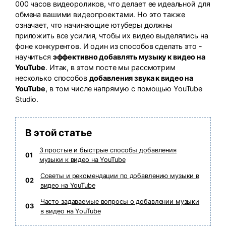
000 часов видеороликов, что делает ее идеальной для
search
Пользователи Фильмов
обмена вашими видеопроектами. Но это также
Технические
Полный список поддерживаемых форматов,
Характеристики
устройств и графических процессоров.
означает, что начинающие ютуберы должны
приложить все усилия, чтобы их видео выделялись на
НАЙДИТЕ БОЛЬШЕ РЕШЕНИЙ
Что Нового
фоне конкурентов. И один из способов сделать это -
Последние новости и обновления UniConverter.
научиться
эффективно добавлять музыку к видео на
YouTube
. Итак, в этом посте мы рассмотрим
несколько способов
добавления звука к видео на
YouTube
, в том числе напрямую с помощью YouTube
Studio.
В этой статье
3 простые и быстрые способы добавления
01
музыки к видео на YouTube
Советы и рекомендации по добавлению музыки в
02
видео на YouTube
Часто задаваемые вопросы о добавлении музыки
03
в видео на YouTube