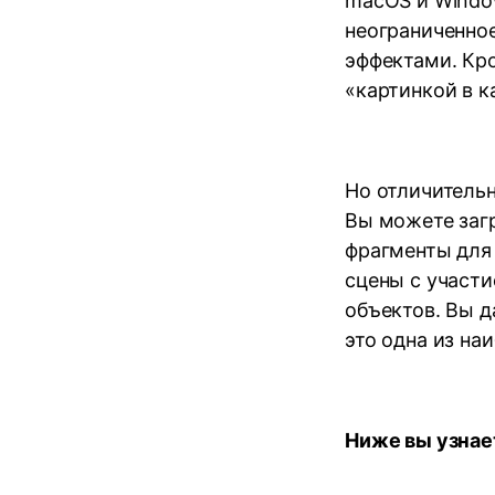
macOS и Window
неограниченно
эффектами. Кро
«картинкой в к
Но отличитель
Вы можете загр
фрагменты для
сцены с участ
объектов. Вы д
это одна из на
Ниже вы узнает