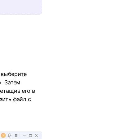
м выберите
». Затем
ретащив его в
узить файл с