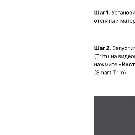
Шаг 1.
Установит
отснятый матер
Шаг 2.
Запустит
(Trim) на виде
нажмите «
Инс
(Smart Trim).