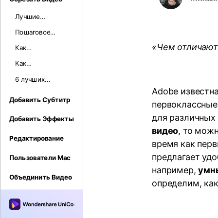
Воспроиз
видео/ау
Лучшие
приложения для
Пошаговое
обрезки видео в
руководство о
«Чем отличаютс
2026 году
Как
том, как
автоматически
разместить
Как
изменить
видео с YouTube
автоматически
размер или
6 лучших
в Instagram
изменить
обрезать видео
способов
Adobe известн
размер видео
для публикации
обрезать видео
Добавить Субтитр
для Instagram
первоклассные
на YouTube
онлайн без
Feed/IGTV/Stories
для различных
водяных знаков
Добавить Эффекты
видео
, то можн
Редактирование
время как перв
предлагает удо
Пользователи Mac
например,
умн
Объединить Видео
определим, как