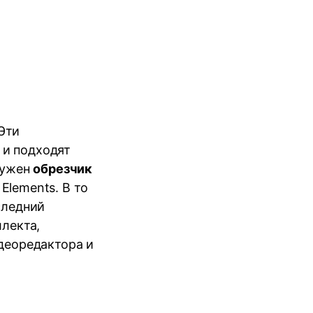
Эти
 и подходят
нужен
обрезчик
 Elements. В то
следний
лекта,
идеоредактора и