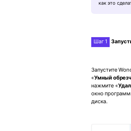
как это сдела
Шаг 1
Запуст
Запустите Wond
«
Умный обрез
нажмите «
Удал
окно программ
диска.