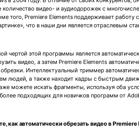
s в 2004 году. В отличие от своих конкурентов, 
е количество видео- и аудиодорожек с многочисл
ме того, Premiere Elements поддерживает работу 
артинке», что в наши дни является отраслевым ста
ной чертой этой программы является автоматичес
узить видео, а затем Premiere Elements автомати
 обрезки. Интеллектуальный триммер автоматиче
ием людей, а также находит кадры с быстрым дви
аже можете искать фрагменты, используя оба усло
иболее подходящих для новичков программ от Ado
е, как автоматически обрезать видео в Premiere 