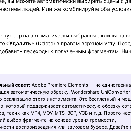
ее, вы можете автоматически выбирать сцены с 
участием людей. Или же комбинируйте оба условия
е курсор на автоматически выбранные клипы на в
те «
Удалить
» (Delete) в правом верхнем углу. Пер
добавить переходы к полученным фрагментам. Нич
льный совет:
Adobe Premiere Elements — не единственн
щая автоматическую обрезку.
Wondershare UniConverter
ю реализацию этого инструмента. Это бесплатный и мо
р, который поддерживает автоматическую обрезку сот
, таких как MP4, MOV, MTS, 3GP, VOB и т. д. Просто на
ий выбор фрагмента на основе уровня громкости,
ности воспроизведения или звуковом буфере. Давайте 