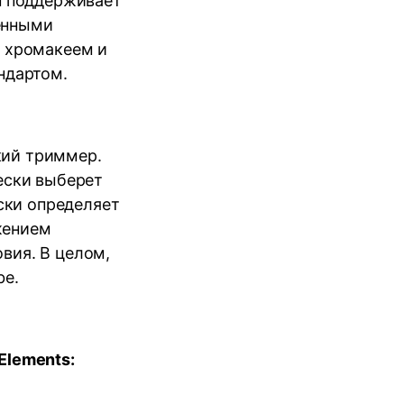
он поддерживает
енными
с хромакеем и
ндартом.
кий триммер.
чески выберет
ски определяет
жением
вия. В целом,
be.
Elements: