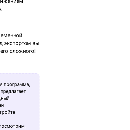
движением
.
ременной
ед экспортом вы
его сложного!
ая программа,
предлагает
щный
ен
стройте
посмотрим,