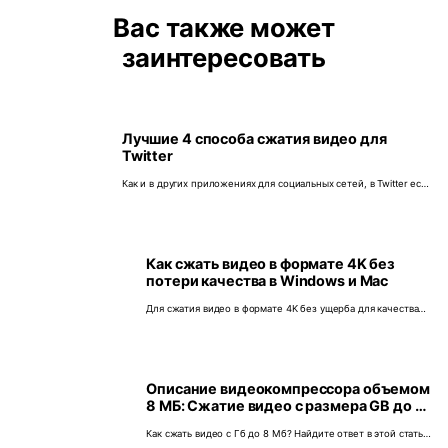
Вас также может
заинтересовать
Лучшие 4 способа сжатия видео для
Twitter
Как и в других приложениях для социальных сетей, в Twitter есть
ограничение по максимальному размеру видео. Итак, в этом
посте я покажу вам лучший инструмент для сжатия видео в
Twitter, позволяющий сжимать и изменять размер видео в Twitter
до размера, меньшего, чем рекомендуемый размер файла.
Как сжать видео в формате 4K без
потери качества в Windows и Mac
Для сжатия видео в формате 4K без ущерба для качества
необходимо использовать профессиональный
видеокомпрессор. Если вы тоже искали такой инструмент,
то наш пост, несомненно, окажет вам большую помощь.
Описание видеокомпрессора объемом
8 МБ: Сжатие видео с размера GB до 8
МБ
Как сжать видео с Гб до 8 Мб? Найдите ответ в этой статье.
И узнайте подробности о видеокомпрессоре размером 8