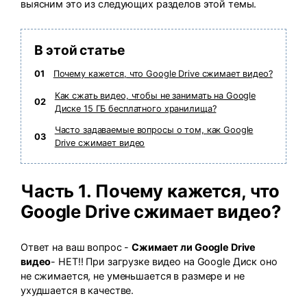
выясним это из следующих разделов этой темы.
search
Пользователи Фильмов
Технические
Полный список поддерживаемых форматов,
Характеристики
устройств и графических процессоров.
В этой статье
НАЙДИТЕ БОЛЬШЕ РЕШЕНИЙ
Что Нового
Последние новости и обновления UniConverter.
01
Почему кажется, что Google Drive сжимает видео?
Как сжать видео, чтобы не занимать на Google
02
Диске 15 ГБ бесплатного хранилища?
Часто задаваемые вопросы о том, как Google
03
Drive сжимает видео
Часть 1. Почему кажется, что
Google Drive сжимает видео?
Ответ на ваш вопрос -
Сжимает ли Google Drive
видео
- НЕТ!! При загрузке видео на Google Диск оно
не сжимается, не уменьшается в размере и не
ухудшается в качестве.