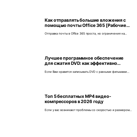
МБ.
Как отправлять большие вложения с
помощью почты Office 365 [Рабочие
решения]
Отправка почты в Office 365 проста, но ограничения на
размер вложений могут мешать. Узнайте, как обойти
лимиты на размер файлов и легко отправлять большие
документы и фото.
Лучшее программное обеспечение
для сжатия DVD: как эффективно
сжимать видео для DVD
Если Вам нравится записывать DVD с разными фильмами
для создания коллекции фильмов, то здесь мы научим Вас,
как сжимать видео для DVD с помощью лучшего
программного обеспечения.
Топ 5 бесплатных MP4 видео-
компрессоров в 2026 году
Если у вас возникают проблемы со скоростью и размером
ваших MP4 видео, то вам понадобится программное
обеспечение для сжатия MP4 видео. Здесь представлены 5
топовых бесплатных компрессоров MP4.