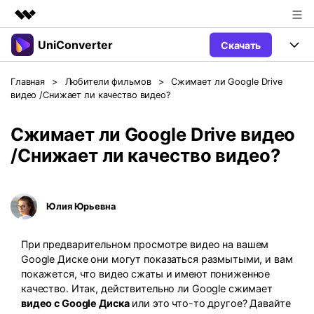
UniConverter
Скачать
Рекомендуемые продукты
Цифровая креативность AIGC
Продукты
Бизнес
Главная
>
Любители фильмов
>
Сжимает ли Google Drive
Управление данными
видео /Снижает ли качество видео?
Обзор
Windows
Функции
О нас
Решения
Сжимает ли Google Drive видео
UniConverter для Windows
Видео/Аудио
Руководство
Новости
/Снижает ли качество видео?
Mac
AI функции
Блог
Покупка
Юлия Юрьевна
UniConverter для Mac
Больше инструментов
Пользователи DVD
Поддержка
Поддержка
При предварительном просмотре видео на вашем
Пользователи Социальных Сетей
Посмотрите видеоурок и узнайте, как использовать
Видеоуроки
Google Диске они могут показаться размытыми, и вам
UniConverter.
Sign In
КУПИТЬ
покажется, что видео сжаты и имеют пониженное
Креативный Дизайн
качество. Итак, действительно ли Google сжимает
Контактная
Вся информация, необходимая для
Поддержка
Фотография
видео с Google Диска
или это что-то другое? Давайте
использования UniConverter.