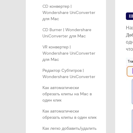
CD конвертер |
Wondershare UniConverter
Ш
для Mac
На
CD Burner | Wondershare
До
UniConverter для Mac
од
VR конвертер |
чт
Wondershare UniConverter
для Mac
Редактор Субтитров |
Wondershare UniConverter
Как автоматически
обрезать клипы на Mac в
один клик
Как автоматически
обрезать клипы в один клик
Как легко добавить/удалить