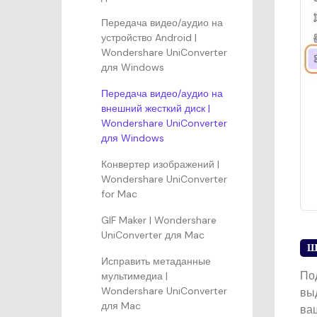
Передача видео/аудио на
устройство Android |
Wondershare UniConverter
для Windows
Передача видео/аудио на
внешний жесткий диск |
Wondershare UniConverter
для Windows
Конвертер изображений |
Wondershare UniConverter
for Mac
GIF Maker | Wondershare
UniConverter для Mac
Ш
Исправить метаданные
По
мультимедиа |
Wondershare UniConverter
вы
для Mac
ва