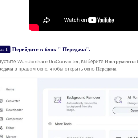
Перейдите в блок " Передача".
аг 1
пустите Wondershare UniConverter, выберите
Инструменты
в правом окне, чтобы открыть окно
.
редача
Передача