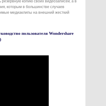
ть резервную копию своих видеозаписей, а в
ния, которым в большинстве случаев
юбимые медиаклипы на внешний жесткий
руководство пользователя Wondershare
)