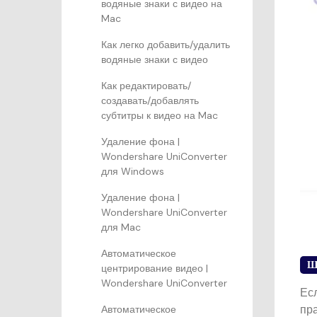
водяные знаки с видео на
Mac
Как легко добавить/удалить
водяные знаки с видео
Как редактировать/
создавать/добавлять
субтитры к видео на Mac
Удаление фона |
Wondershare UniConverter
для Windows
Удаление фона |
Wondershare UniConverter
для Mac
Автоматическое
Ш
центрирование видео |
Wondershare UniConverter
Ес
пр
Автоматическое