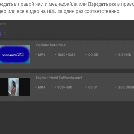
в правой части медиафайла или
в право
редать
Передать все
ео или все видео на HDD за один раз соответственно.