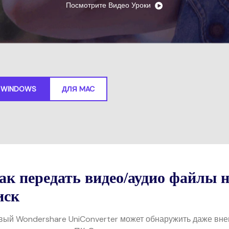
Трансфер
НАЙДИТЕ БОЛЬШЕ РЕШЕНИЙ
Скачать
ведение
Посмотрите Видео Уроки
Редактор субтитров
ио
 WINDOWS
ДЛЯ MAC
ак передать видео/аудио файлы 
иск
вый Wondershare UniConverter может обнаружить даже вне